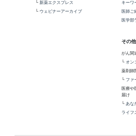
└
新薬エクスプレス
キーワ
└
ウェビナーアーカイブ
医師ご
医学部
その他
がん関
└
オン
薬剤師
└
ファ
医療や
届け
└
あな
ライフ