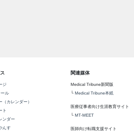
ス
関連媒体
ージ
Medical Tribune新聞版
テール
└
Medical Tribune本紙
ー（カレンダー）
医療従事者向け生涯教育サイト
ート
└
MT-MEET
レンダー
やんす
医師向け転職支援サイト