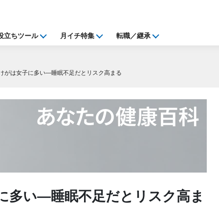
役立ちツール
月イチ特集
転職／継承
けがは女子に多い―睡眠不足だとリスク高まる
に多い―睡眠不足だとリスク高ま