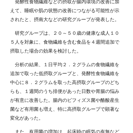
発酵性食物繊維などの摂取が腸内環境の改善に加
えて、睡眠や肌の状態の改善につながる可能性が示
されたと、摂南大などの研究グループが発表した。
研究グループは、２０～５０歳の健康な成人１０
５人を対象に、食物繊維を含む食品を４週間追加で
摂取した場合の効果を検討した。
分析の結果、１日平均２．２グラムの食物繊維を
追加で取った低摂取グループと、発酵性食物繊維を
中心に８．２グラムを取った高摂取グループのどち
らも、１週間のうち排便があった日数や胃腸の悩み
が有意に改善した。腸内のビフィズス菌や酪酸産生
菌など有用菌も増え、特に高摂取グループで顕著な
変化があった。
また、有用菌の増加は、起床時の眠気の有無など