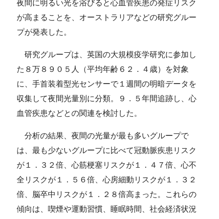
夜間に明るい光を浴びると心血管疾患の発症リスク
が高まることを、オーストラリアなどの研究グルー
プが発表した。
研究グループは、英国の大規模疫学研究に参加し
た８万８９０５人（平均年齢６２．４歳）を対象
に、手首装着型光センサーで１週間の明暗データを
収集して夜間光量別に分類。９．５年間追跡し、心
血管疾患などとの関連を検討した。
分析の結果、夜間の光量が最も多いグループで
は、最も少ないグループに比べて冠動脈疾患リスク
が１．３２倍、心筋梗塞リスクが１．４７倍、心不
全リスクが１．５６倍、心房細動リスクが１．３２
倍、脳卒中リスクが１．２８倍高まった。これらの
傾向は、喫煙や運動習慣、睡眠時間、社会経済状況