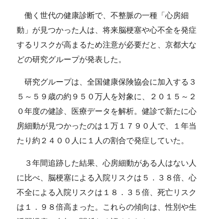
働く世代の健康診断で、不整脈の一種「心房細
動」が見つかった人は、将来脳梗塞や心不全を発症
するリスクが高まるため注意が必要だと、京都大な
どの研究グループが発表した。
研究グループは、全国健康保険協会に加入する３
５～５９歳の約９５０万人を対象に、２０１５～２
０年度の健診、医療データを解析。健診で新たに心
房細動が見つかったのは１万１７９０人で、１年当
たり約２４００人に１人の割合で発症していた。
３年間追跡した結果、心房細動がある人はない人
に比べ、脳梗塞による入院リスクは５．３８倍、心
不全による入院リスクは１８．３５倍、死亡リスク
は１．９８倍高まった。これらの傾向は、性別や生