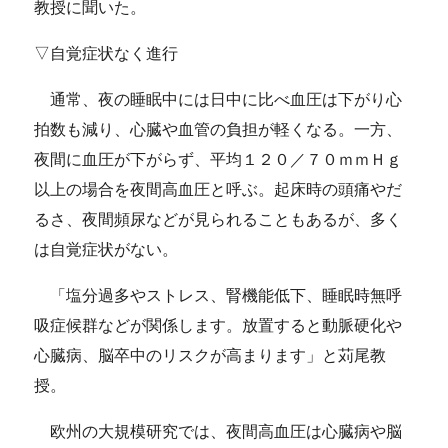
教授に聞いた。
▽自覚症状なく進行
通常、夜の睡眠中には日中に比べ血圧は下がり心
拍数も減り、心臓や血管の負担が軽くなる。一方、
夜間に血圧が下がらず、平均１２０／７０ｍｍＨｇ
以上の場合を夜間高血圧と呼ぶ。起床時の頭痛やだ
るさ、夜間頻尿などが見られることもあるが、多く
は自覚症状がない。
「塩分過多やストレス、腎機能低下、睡眠時無呼
吸症候群などが関係します。放置すると動脈硬化や
心臓病、脳卒中のリスクが高まります」と苅尾教
授。
欧州の大規模研究では、夜間高血圧は心臓病や脳