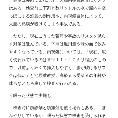
頻度は極めてまれだが、大腸内視鏡検査にリスク
はある。検査前に下剤と数リットルの水で腸内を空
っぽにする処置の副作用や、内視鏡自体によって、
大腸の粘膜が破けてしまう事故である。
ただし、現在こうした苦痛や事故のリスクを減ら
す対策は進んでいる。下剤は服用量や味の面で飲み
やすくなっている。内視鏡については、「現在、広
く使われているのは直径１１～１２ミリ程度のもの
で、以前より細くて挿入しやすく、腸が破けるリス
クは低い」と池原准教授。高齢者ら受診者の年齢や
体形なども考慮して検査が行われる。
▽眠った状態で実施も
検査時に鎮静剤と鎮痛剤を使う場合もある。「ぼ
んやりしているか、眠った状態で検査を受けられま