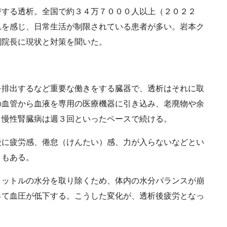
する透析。全国で約３４万７０００人以上（２０２２
れを感じ、日常生活が制限されている患者が多い。岩本ク
副院長に現状と対策を聞いた。
排出するなど重要な働きをする臓器で、透析はそれに取
の血管から血液を専用の医療機器に引き込み、老廃物や余
。慢性腎臓病は週３回といったペースで続ける。
に疲労感、倦怠（けんたい）感、力が入らないなどとい
ともある。
ットルの水分を取り除くため、体内の水分バランスが崩
って血圧が低下する。こうした変化が、透析後疲労となっ