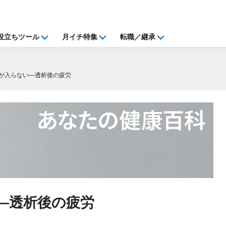
役立ちツール
月イチ特集
転職／継承
が入らない―透析後の疲労
―透析後の疲労