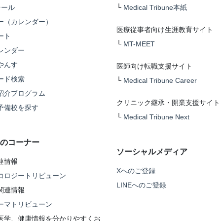
テール
└
Medical Tribune本紙
ー（カレンダー）
医療従事者向け生涯教育サイト
ート
└
MT-MEET
レンダー
やんす
医師向け転職支援サイト
ード検索
└
Medical Tribune Career
紹介プログラム
クリニック継承・開業支援サイト
予備校を探す
└
Medical Tribune Next
のコーナー
ソーシャルメディア
連情報
Xへのご登録
コロジートリビューン
LINEへのご登録
関連情報
ーマトリビューン
医学、健康情報を分かりやすくお