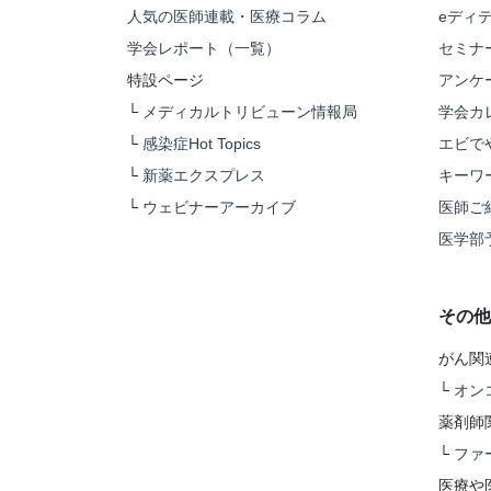
人気の医師連載・医療コラム
eディ
学会レポート（一覧）
セミナ
特設ページ
アンケ
└
メディカルトリビューン情報局
学会カ
└
感染症Hot Topics
エビで
└
新薬エクスプレス
キーワ
└
ウェビナーアーカイブ
医師ご
医学部
その他
がん関
└
オン
薬剤師
└
ファ
医療や