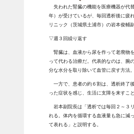
失われた腎臓の機能を医療機器が代替
年）が受けているが、毎回透析後に疲
リニック（茨城県土浦市）の岩本俊輔
▽週３回繰り返す
腎臓は、血液から尿を作って老廃物を
って代わる治療だ。代表的なのは、腕
分な水分を取り除いて血管に戻す方法
一方で、患者の約６割は、透析終了後
った症状を感じ、生活に支障を来すこ
岩本副院長は「透析では毎回２～３リ
れる。体内を循環する血液量も急に減
て表れる」と説明する。