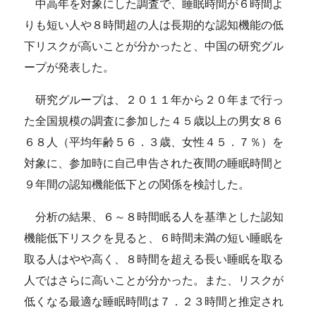
中高年を対象にした調査で、睡眠時間が６時間よ
りも短い人や８時間超の人は長期的な認知機能の低
下リスクが高いことが分かったと、中国の研究グル
ープが発表した。
研究グループは、２０１１年から２０年まで行っ
た全国規模の調査に参加した４５歳以上の男女８６
６８人（平均年齢５６．３歳、女性４５．７％）を
対象に、参加時に自己申告された夜間の睡眠時間と
９年間の認知機能低下との関係を検討した。
分析の結果、６～８時間眠る人を基準とした認知
機能低下リスクを見ると、６時間未満の短い睡眠を
取る人はやや高く、８時間を超える長い睡眠を取る
人ではさらに高いことが分かった。また、リスクが
低くなる最適な睡眠時間は７．２３時間と推定され