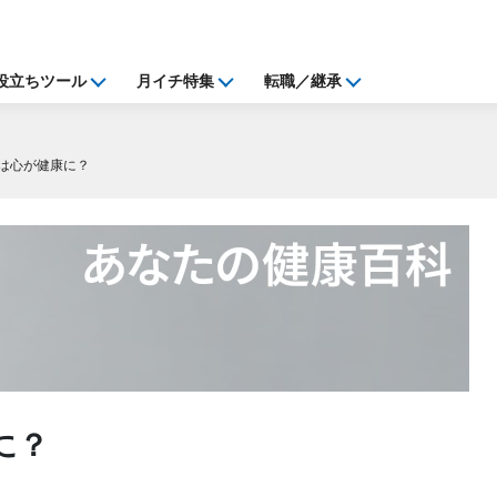
役立ちツール
月イチ特集
転職／継承
は心が健康に？
に？