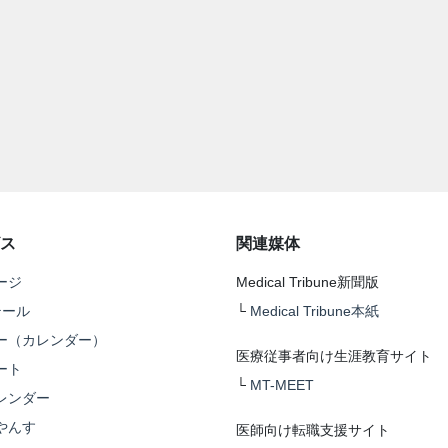
ス
関連媒体
ージ
Medical Tribune新聞版
テール
└
Medical Tribune本紙
ー（カレンダー）
医療従事者向け生涯教育サイト
ート
└
MT-MEET
レンダー
やんす
医師向け転職支援サイト