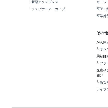
└
新薬エクスプレス
キーワ
└
ウェビナーアーカイブ
医師ご
医学部
その他
がん関
└
オン
薬剤師
└
ファ
医療や
届け
└
あな
ライフ