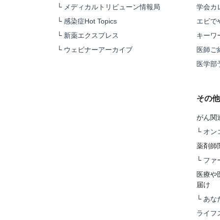
└
メディカルトリビューン情報局
学会カ
└
感染症Hot Topics
エビで
└
新薬エクスプレス
キーワ
└
ウェビナーアーカイブ
医師ご
医学部
その他
がん関
└
オン
薬剤師
└
ファ
医療や
届け
└
あな
ライフ