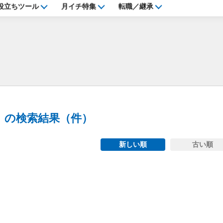
役立ちツール
月イチ特集
転職／継承
」の検索結果（
件）
新しい順
古い順
ng...