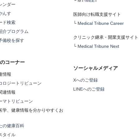
└
MT-MEET
レンダー
やんす
医師向け転職支援サイト
ード検索
└
Medical Tribune Career
紹介プログラム
クリニック継承・開業支援サイト
予備校を探す
└
Medical Tribune Next
のコーナー
ソーシャルメディア
連情報
Xへのご登録
コロジートリビューン
LINEへのご登録
関連情報
ーマトリビューン
医学、健康情報を分かりやすくお
たの健康百科
スタイル