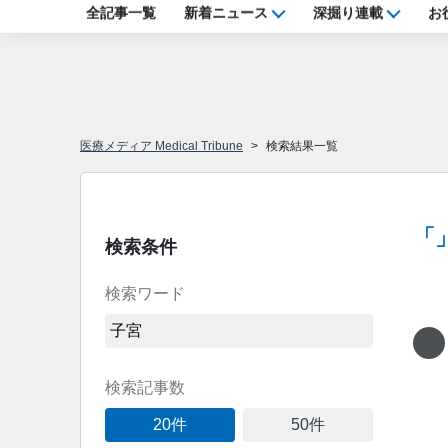
全記事一覧
新着ニュース
深掘り連載
お
医療メディア Medical Tribune
検索結果一覧
「
検索条件
検索ワード
Loadi
検索記事数
20件
50件