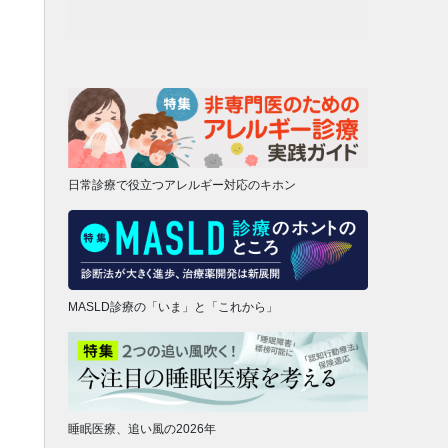
日常診療で役立つアレルギー対応のキホン
MASLD診療の「いま」と「これから」
睡眠医療、追い風の2026年