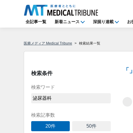
全記事一覧
新着ニュース
深掘り連載
お
医療メディア Medical Tribune
検索結果一覧
「
検索条件
検索ワード
Loadi
検索記事数
20件
50件