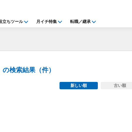
役立ちツール
月イチ特集
転職／継承
」の検索結果（
件）
新しい順
古い順
ng...