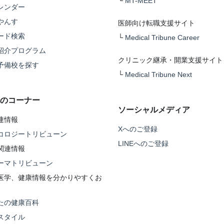
└
MT-MEET
レンダー
やんす
医師向け転職支援サイト
ード検索
└
Medical Tribune Career
紹介プログラム
クリニック継承・開業支援サイト
予備校を探す
└
Medical Tribune Next
のコーナー
ソーシャルメディア
連情報
Xへのご登録
コロジートリビューン
LINEへのご登録
関連情報
ーマトリビューン
医学、健康情報を分かりやすくお
たの健康百科
スタイル