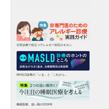
日常診療で役立つアレルギー対応のキホン
MASLD診療の「いま」と「これから」
睡眠医療、追い風の2026年