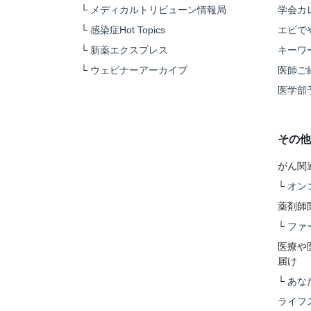
└
メディカルトリビューン情報局
学会カ
└
感染症Hot Topics
エビで
└
新薬エクスプレス
キーワ
└
ウェビナーアーカイブ
医師ご
医学部
その他
がん関
└
オン
薬剤師
└
ファ
医療や
届け
└
あな
ライフ