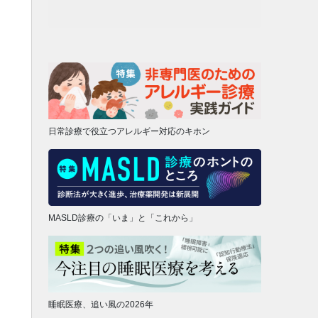
日常診療で役立つアレルギー対応のキホン
MASLD診療の「いま」と「これから」
睡眠医療、追い風の2026年