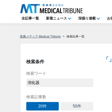
全記事一覧
新着ニュース
深掘り連載
お
医療メディア Medical Tribune
検索結果一覧
「
検索条件
検索ワード
Loadi
検索記事数
20件
50件