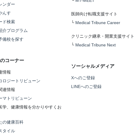
└
MT-MEET
レンダー
やんす
医師向け転職支援サイト
ード検索
└
Medical Tribune Career
紹介プログラム
クリニック継承・開業支援サイト
予備校を探す
└
Medical Tribune Next
のコーナー
ソーシャルメディア
連情報
Xへのご登録
コロジートリビューン
LINEへのご登録
関連情報
ーマトリビューン
医学、健康情報を分かりやすくお
たの健康百科
スタイル