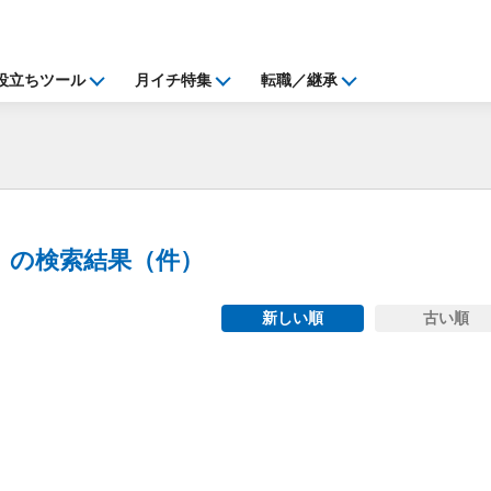
役立ちツール
月イチ特集
転職／継承
」の検索結果（
件）
新しい順
古い順
ng...