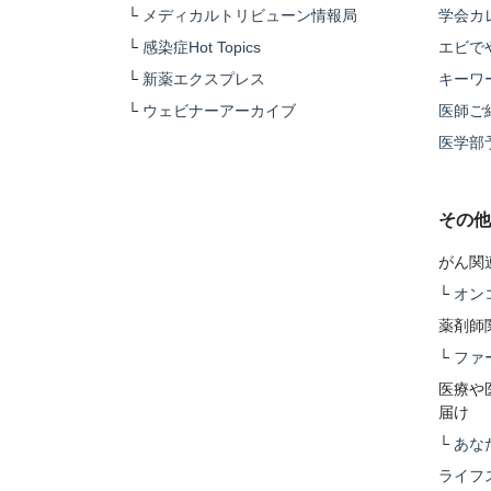
└
メディカルトリビューン情報局
学会カ
└
感染症Hot Topics
エビで
└
新薬エクスプレス
キーワ
└
ウェビナーアーカイブ
医師ご
医学部
その他
がん関
└
オン
薬剤師
└
ファ
医療や
届け
└
あな
ライフ