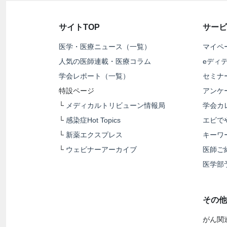
サイトTOP
サービ
医学・医療ニュース（一覧）
マイペ
人気の医師連載・医療コラム
eディ
学会レポート（一覧）
セミナ
特設ページ
アンケ
└
メディカルトリビューン情報局
学会カ
└
感染症Hot Topics
エビで
└
新薬エクスプレス
キーワ
└
ウェビナーアーカイブ
医師ご
医学部
その他
がん関