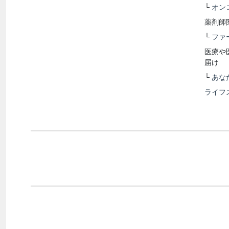
└
オン
薬剤師
└
ファ
医療や
届け
└
あな
ライフ