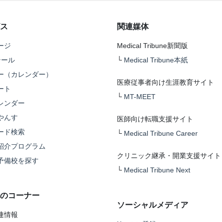
ス
関連媒体
ージ
Medical Tribune新聞版
テール
└
Medical Tribune本紙
ー（カレンダー）
医療従事者向け生涯教育サイト
ート
└
MT-MEET
レンダー
やんす
医師向け転職支援サイト
ード検索
└
Medical Tribune Career
紹介プログラム
クリニック継承・開業支援サイト
予備校を探す
└
Medical Tribune Next
のコーナー
ソーシャルメディア
連情報