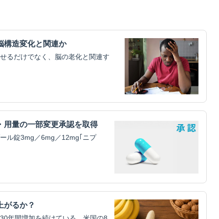
脳構造変化と関連か
せるだけでなく、脳の老化と関連す
・用量の一部変更承認を取得
錠3mg／6mg／12mg｢ニプ
上がるか？
30年間増加を続けている。米国の8