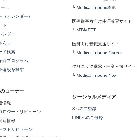
テール
└
Medical Tribune本紙
ー（カレンダー）
医療従事者向け生涯教育サイト
ート
└
MT-MEET
レンダー
やんす
医師向け転職支援サイト
ード検索
└
Medical Tribune Career
紹介プログラム
クリニック継承・開業支援サイト
予備校を探す
└
Medical Tribune Next
のコーナー
ソーシャルメディア
連情報
Xへのご登録
コロジートリビューン
LINEへのご登録
関連情報
ーマトリビューン