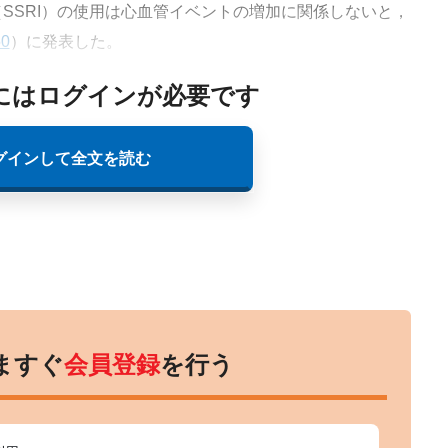
SRI）の使用は心血管イベントの増加に関係しないと，
50
）に発表した。
にはログインが必要です
グインして全文を読む
ますぐ
会員登録
を行う