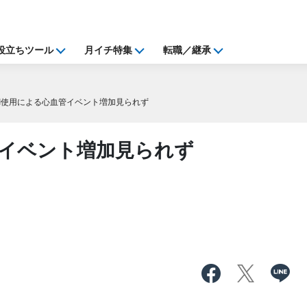
役立ちツール
月イチ特集
転職／継承
RI使用による心血管イベント増加見られず
管イベント増加見られず