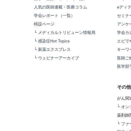
人気の医師連載・医療コラム
eディ
学会レポート（一覧）
セミナ
特設ページ
アンケ
└
メディカルトリビューン情報局
学会カ
└
感染症Hot Topics
エビで
└
新薬エクスプレス
キーワ
└
ウェビナーアーカイブ
医師ご
医学部
その他
がん関
└
オン
薬剤師
└
ファ