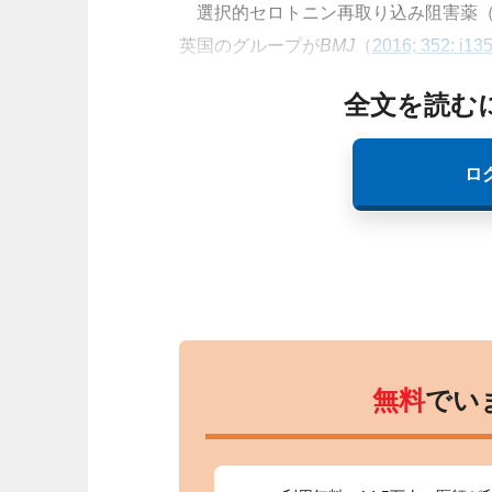
選択的セロトニン再取り込み阻害薬（S
英国のグループが
BMJ
（
2016; 352: i13
全文を読む
ロ
無料
でい