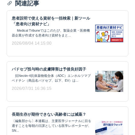
関連記事
患者説明で使える資材を一括検索｜新ツール
「患者向け資材ナビ」
Medical Tribuneではこのたび、製薬企業・医療機
器企業が作成する患者向け資材をまと...
2026/08/04 14:15:00
パドセブ投与時の皮膚障害は予後良好因子
抗Nectin-4抗体薬物複合体（ADC）エンホルツマブ
ベドチン（商品名パドセブ、以下、EV）は...
2026/07/31 16:36:15
長期生存が期待できない高齢者には減薬？
〔編集部から〕本連載は、主要医学ジャーナルに目を
通すことを毎朝の日課としている医学レポーターが、
SN...