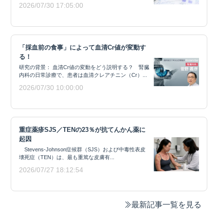
2026/07/30 17:05:00
「採血前の食事」によって血清Cr値が変動す
る！
研究の背景： 血清Cr値の変動をどう説明する？ 腎臓
内科の日常診療で、患者は血清クレアチニン（Cr）...
2026/07/30 10:00:00
重症薬疹SJS／TENの23％が抗てんかん薬に
起因
Stevens-Johnson症候群（SJS）および中毒性表皮
壊死症（TEN）は、最も重篤な皮膚有...
2026/07/27 18:12:54
最新記事一覧を見る