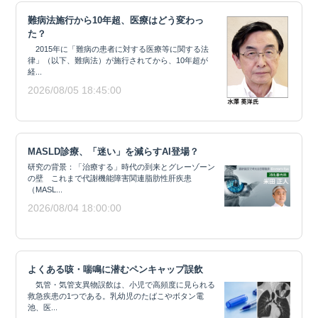
難病法施行から10年超、医療はどう変わっ
た？
2015年に「難病の患者に対する医療等に関する法
律」（以下、難病法）が施行されてから、10年超が
経...
2026/08/05 18:45:00
MASLD診療、「迷い」を減らすAI登場？
研究の背景：「治療する」時代の到来とグレーゾーン
の壁 これまで代謝機能障害関連脂肪性肝疾患
（MASL...
2026/08/04 18:00:00
よくある咳・喘鳴に潜むペンキャップ誤飲
気管・気管支異物誤飲は、小児で高頻度に見られる
救急疾患の1つである。乳幼児のたばこやボタン電
池、医...