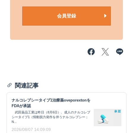
会員登録
関連記事
ナルコレプシータイプ1治療薬oveporextonを
FDAが承認
武田薬品工業は昨日（8月6日）、成人のナルコレプ
シータイプ1（情動脱力発作を伴うナルコレプシー；
N...
2026/08/07 14:09:09