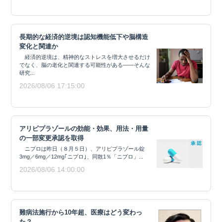
長期的な経済的逆境は認知機能低下や脳構造
変化と関連か
経済的逆境は、精神的なストレスを増大させるだけ
でなく、脳の老化と関連する可能性がある——そんな
研究...
2026/08/06 17:15:00
アリピプラゾールの効能・効果、用法・用量
の一部変更承認を取得
ニプロは昨日（８月５日）、アリピプラゾール錠
3mg／6mg／12mg｢ニプロ｣、同散1％「ニプロ」...
2026/08/06 14:00:00
難病法施行から10年超、医療はどう変わっ
た？