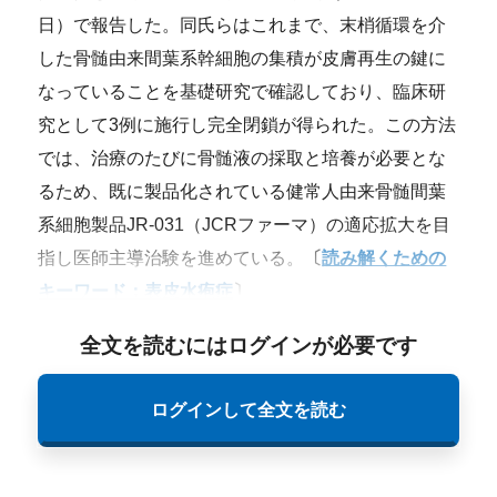
日）で報告した。同氏らはこれまで、末梢循環を介
した骨髄由来間葉系幹細胞の集積が皮膚再生の鍵に
なっていることを基礎研究で確認しており、臨床研
究として3例に施行し完全閉鎖が得られた。この方法
では、治療のたびに骨髄液の採取と培養が必要とな
るため、既に製品化されている健常人由来骨髄間葉
系細胞製品JR-031（JCRファーマ）の適応拡大を目
指し医師主導治験を進めている。
〔
読み解くための
キーワード：表皮水疱症
〕
全文を読むにはログインが必要です
ログインして全文を読む