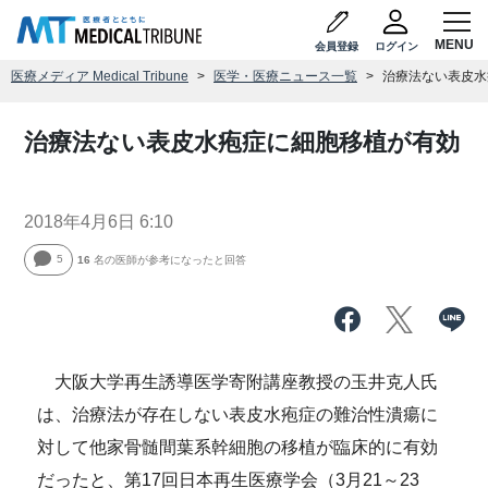
会員登録
ログイン
医療メディア Medical Tribune
医学・医療ニュース一覧
治療法ない表皮水
治療法ない表皮水疱症に細胞移植が有効
2018年4月6日 6:10
5
16
名の医師が参考になったと回答
大阪大学再生誘導医学寄附講座教授の玉井克人氏
は、治療法が存在しない表皮水疱症の難治性潰瘍に
対して他家骨髄間葉系幹細胞の移植が臨床的に有効
だったと、第17回日本再生医療学会（3月21～23