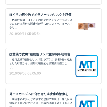
ほくろの形や数でメラノーマのリスクを評価
色素性母斑（ほくろ）の形や数とメラノーマのリス
クにおける意外な関連性が明らかになった。オースト
ラリ...
2019/09/11 05:05:54
抗菌薬で皮膚T細胞性リンパ腫抑制を初報告
進行皮膚T細胞性リンパ腫（CTCL）患者8例を対象
とした研究から、短期の積極的な抗菌薬治療によ
り、...
2019/09/05 05:05:00
発生メカニズムに合わせた痤瘡瘢痕治療を
痤瘡患者の多くが経験する患部の瘢痕は、見た目や
治療の長期化などにより、患者のQOLを著しく低下さ
せ...