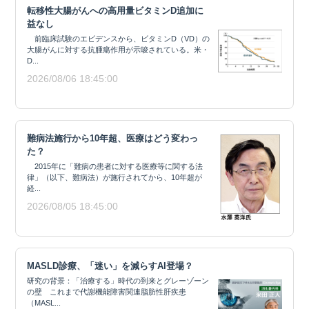
転移性大腸がんへの高用量ビタミンD追加に
益なし
前臨床試験のエビデンスから、ビタミンD（VD）の
大腸がんに対する抗腫瘍作用が示唆されている。米・
D...
2026/08/06 18:45:00
難病法施行から10年超、医療はどう変わっ
た？
2015年に「難病の患者に対する医療等に関する法
律」（以下、難病法）が施行されてから、10年超が
経...
2026/08/05 18:45:00
MASLD診療、「迷い」を減らすAI登場？
研究の背景：「治療する」時代の到来とグレーゾーン
の壁 これまで代謝機能障害関連脂肪性肝疾患
（MASL...