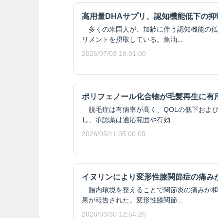
高用量DHAサプリ、認知機能低下の抑
多くの米国人が、加齢に伴う認知機能の低
リメントを摂取している。魚油...
2026/07/03 19:01:00
ポリフェノール化合物が毛髪再生に有
脱毛症は有病率が高く、QOLの低下およ
し、承認薬は適応範囲や有効...
2026/05/11 05:00:00
イヌリンにより変形性膝関節症の痛み
腸内環境を整えることで関節炎の痛みが和
果が報告された。変形性膝関節...
2026/03/30 12:54:26