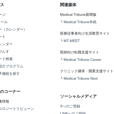
ス
関連媒体
ージ
Medical Tribune新聞版
テール
└
Medical Tribune本紙
ー（カレンダー）
医療従事者向け生涯教育サイト
ート
└
MT-MEET
レンダー
やんす
医師向け転職支援サイト
ード検索
└
Medical Tribune Career
紹介プログラム
クリニック継承・開業支援サイト
予備校を探す
└
Medical Tribune Next
のコーナー
ソーシャルメディア
連情報
Xへのご登録
コロジートリビューン
LINEへのご登録