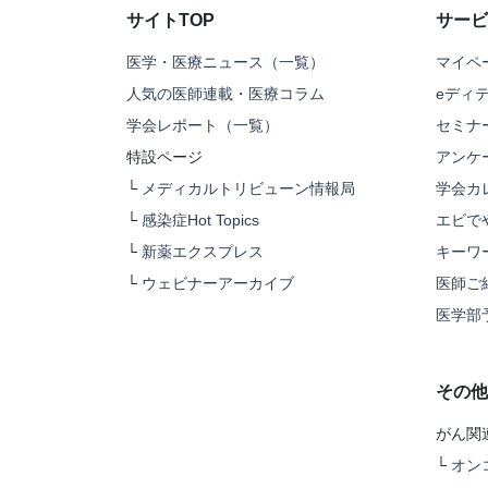
サイトTOP
サービ
医学・医療ニュース（一覧）
マイペ
人気の医師連載・医療コラム
eディ
学会レポート（一覧）
セミナ
特設ページ
アンケ
└
メディカルトリビューン情報局
学会カ
└
感染症Hot Topics
エビで
└
新薬エクスプレス
キーワ
└
ウェビナーアーカイブ
医師ご
医学部
その他
がん関
└
オン