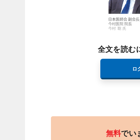
全文を読む
ロ
無料
でい