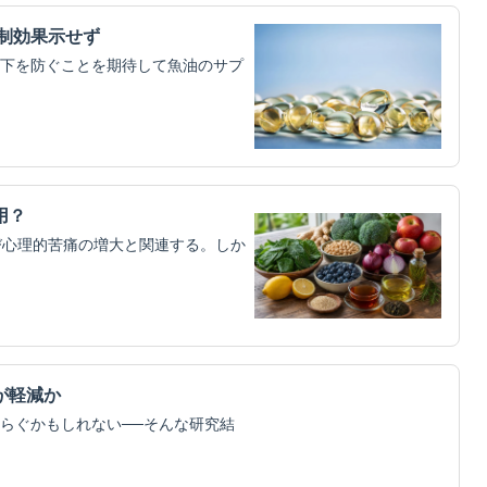
制効果示せず
下を防ぐことを期待して魚油のサプ
用？
び心理的苦痛の増大と関連する。しか
が軽減か
らぐかもしれない──そんな研究結