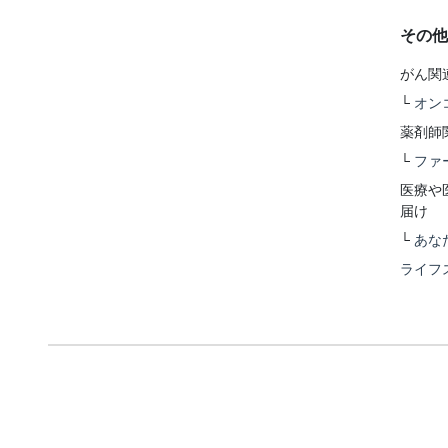
その他
がん関
└
オン
薬剤師
└
ファ
医療や
届け
└
あな
ライフ