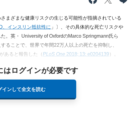
さまざまな健康リスクの生じる可能性が指摘されている
LD、インスリン抵抗性に
」〕、その具体的な死亡リスクや
versity of OxfordのMarco Springmann氏ら
することで、世界で年間22万人以上の死亡を抑制し、
性があると報告した（
PLoS One
2018; 13: e0204139
）。
にはログインが必要です
グインして全文を読む