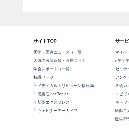
サイトTOP
サービ
医学・医療ニュース（一覧）
マイペ
人気の医師連載・医療コラム
eディ
学会レポート（一覧）
セミナ
特設ページ
アンケ
└
メディカルトリビューン情報局
学会カ
└
感染症Hot Topics
エビで
└
新薬エクスプレス
キーワ
└
ウェビナーアーカイブ
医師ご
医学部