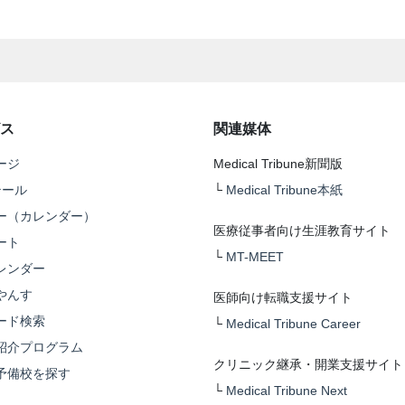
ス
関連媒体
ージ
Medical Tribune新聞版
テール
└
Medical Tribune本紙
ー（カレンダー）
医療従事者向け生涯教育サイト
ート
└
MT-MEET
レンダー
やんす
医師向け転職支援サイト
ード検索
└
Medical Tribune Career
紹介プログラム
クリニック継承・開業支援サイト
予備校を探す
└
Medical Tribune Next