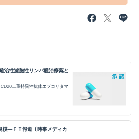
・難治性濾胞性リンパ腫治療薬と
CD20二重特異性抗体エプコリタマ
規模―ＦＴ報道〔時事メディカ