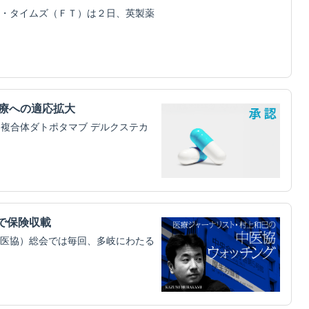
・タイムズ（ＦＴ）は２日、英製薬
治療への適応拡大
物複合体ダトポタマブ デルクステカ
円で保険収載
医協）総会では毎回、多岐にわたる