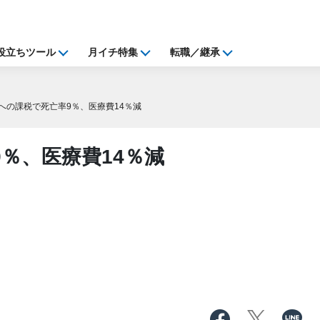
役立ちツール
月イチ特集
転職／継承
への課税で死亡率9％、医療費14％減
％、医療費14％減