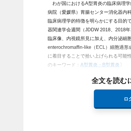
わが国におけるA型胃炎の臨床病理学
病院（愛媛県）胃腸センター消化器内科
臨床病理学的特徴を明らかにする目的で
器関連学会週間（JDDW 2018、201
臨床像、内視鏡所見に加え、内分泌細胞
enterochromaffin-like（ECL
に着目することで拾い上げられる可能
のキーワード：
A型胃炎・B型胃炎
〕
全文を読む
ロ