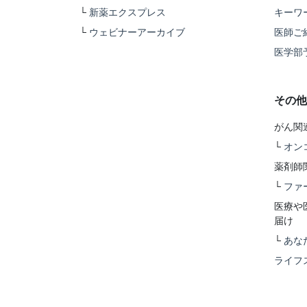
└
新薬エクスプレス
キーワ
└
ウェビナーアーカイブ
医師ご
医学部
その他
がん関
└
オン
薬剤師
└
ファ
医療や
届け
└
あな
ライフ