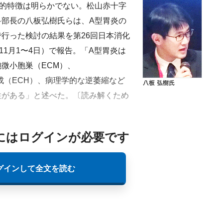
的特徴は明らかでない。松山赤十字
部長の八板弘樹氏らは、A型胃炎の
行った検討の結果を第26回日本消化
8年11月1〜4日）で報告。「A型胃炎は
微小胞巣（ECM）、
）細胞過形成（ECH）、病理学的な逆萎縮など
性がある」と述べた。〔読み解くため
にはログインが必要です
グインして全文を読む