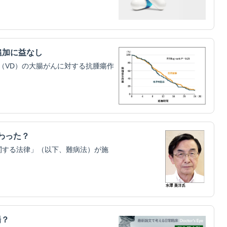
追加に益なし
（VD）の大腸がんに対する抗腫瘍作
わった？
関する法律」（以下、難病法）が施
場？