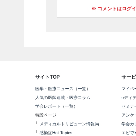
※ コメントはログ
サイトTOP
サービ
医学・医療ニュース（一覧）
マイペ
人気の医師連載・医療コラム
eディ
学会レポート（一覧）
セミナ
特設ページ
アンケ
└
メディカルトリビューン情報局
学会カ
└
感染症Hot Topics
エビで