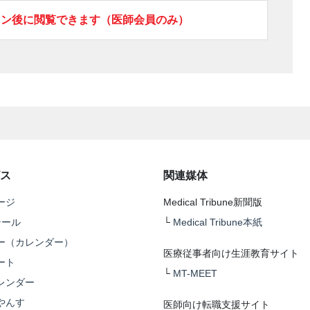
イン後に閲覧できます（医師会員のみ）
ス
関連媒体
ージ
Medical Tribune新聞版
テール
└
Medical Tribune本紙
ー（カレンダー）
医療従事者向け生涯教育サイト
ート
└
MT-MEET
レンダー
やんす
医師向け転職支援サイト