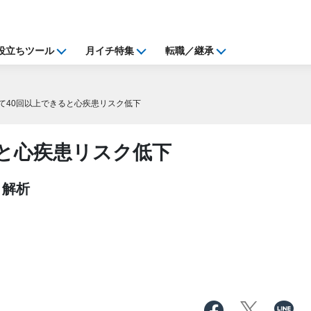
役立ちツール
月イチ特集
転職／継承
て40回以上できると心疾患リスク低下
ると心疾患リスク低下
き解析