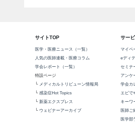
サイトTOP
サービ
医学・医療ニュース（一覧）
マイペ
人気の医師連載・医療コラム
eディ
学会レポート（一覧）
セミナ
特設ページ
アンケ
└
メディカルトリビューン情報局
学会カ
└
感染症Hot Topics
エビで
└
新薬エクスプレス
キーワ
└
ウェビナーアーカイブ
医師ご
医学部