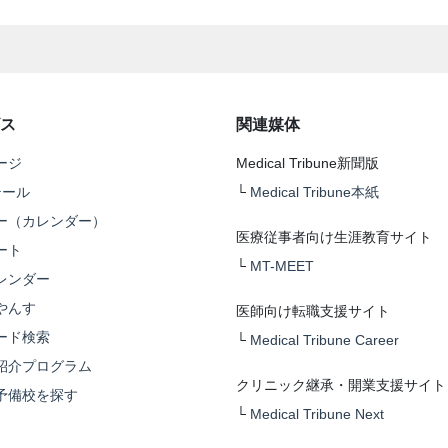
ス
関連媒体
ージ
Medical Tribune新聞版
テール
└
Medical Tribune本紙
ー（カレンダー）
医療従事者向け生涯教育サイト
ート
└
MT-MEET
レンダー
やんす
医師向け転職支援サイト
ード検索
└
Medical Tribune Career
紹介プログラム
クリニック継承・開業支援サイト
予備校を探す
└
Medical Tribune Next