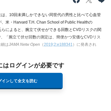
は、10回未満しかできない同世代の男性と比べて心血管
rd T.H. Chan School of Public Healthの
た。同氏らによると、腕立て伏せができる回数とCVDリスクの関
、「腕立て伏せ回数の測定は、簡便かつ安価なCVDリス
詳細は
JAMA Netw Open
（
2019;2:e188341
）に発表され
にはログインが必要です
グインして全文を読む