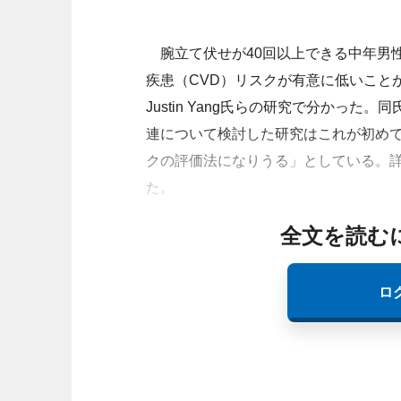
腕立て伏せが40回以上できる中年男性
疾患（CVD）リスクが有意に低いことが、米・Harva
Justin Yang氏らの研究で分かっ
連について検討した研究はこれが初めで
クの評価法になりうる」としている。
た。
全文を読む
ロ