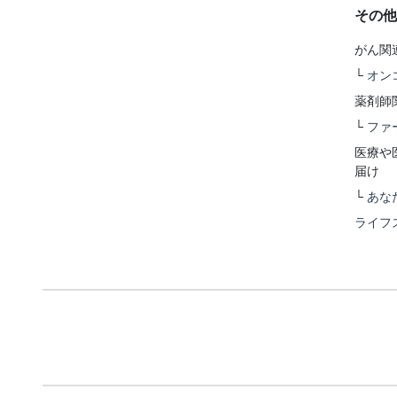
その他
がん関
└
オン
薬剤師
└
ファ
医療や
届け
└
あな
ライフ