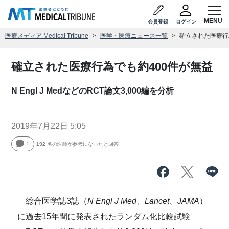
会員登録
ログイン
医療メディア Medical Tribune
医学・医療ニュース一覧
確立された医療行
確立された医療行為でも約400件が無益
N Engl J MedなどのRCT論文3,000編を分析
2019年7月22日 5:05
5
192
名の医師が参考になったと回答
総合医学誌3誌（
N Engl J Med
、
Lancet、JAMA
）
に過去15年間に発表されたランダム化比較試験