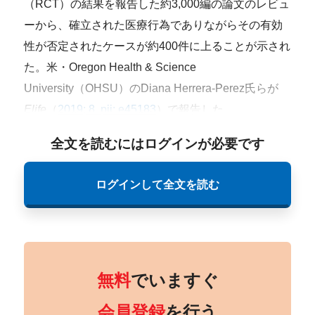
（RCT）の結果を報告した約3,000編の論文のレビュ
ーから、確立された医療行為でありながらその有効
性が否定されたケースが約400件に上ることが示され
た。米・Oregon Health & Science
University（OHSU）のDiana Herrera-Perez氏らが
Elife
（
2019; 8. pii: e45183
）で報告した。
全文を読むにはログインが必要です
ログインして全文を読む
無料
でいますぐ
会員登録
を行う