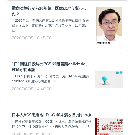
難病法施行から10年超、医療はどう変わっ
た？
2015年に「難病の患者に対する医療等に関する法
律」（以下、難病法）が施行されてから、10年超が
経...
2026/08/05 18:45:00
1日1回経口投与のPCSK9阻害薬enlicitide、
FDAが初承認
MSDは昨日（8月4日）までに、経口PCSK9阻害薬
enlicitide（米国での商品名LIPFE...
2026/08/05 14:40:00
日本人ACS患者もLDL-C 40未満を目指すべき
慢性冠動脈症候群（CCS）と比べ、急性冠動脈症候
群（ACS）は心血管イベント再発リスクが高く、LD...
2026/08/05 05:00:00