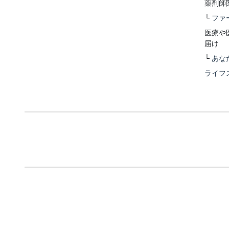
薬剤師
└
ファ
医療や
届け
└
あな
ライフ