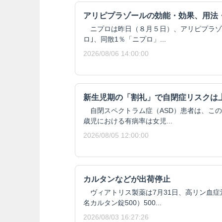
アリピプラゾールの効能・効果、用法
ニプロは昨日（８月５日）、アリピプラゾール
ロ｣、同散1％「ニプロ」...
2026/08/06 14:00:00
新生児期の「割礼」で自閉症リスクは
自閉スペクトラム症（ASD）患者は、この
歳児における有病率は女児...
2026/08/05 12:00:00
カルタンなどが出荷停止
ヴィアトリス製薬は7月31日、高リン血症
名カルタン錠500）500...
2026/08/03 16:27:26