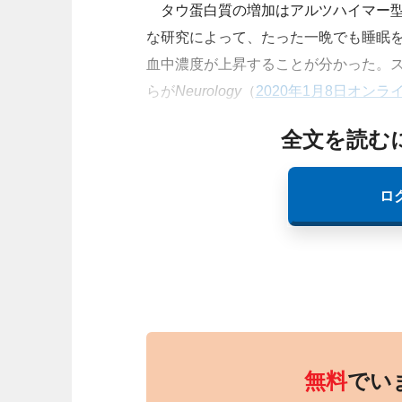
タウ蛋白質の増加はアルツハイマー型
な研究によって、たった一晩でも睡眠
血中濃度が上昇することが分かった。スウェーデン・U
らが
Neurology
（
2020年1月8日オンラ
全文を読む
ロ
無料
でい