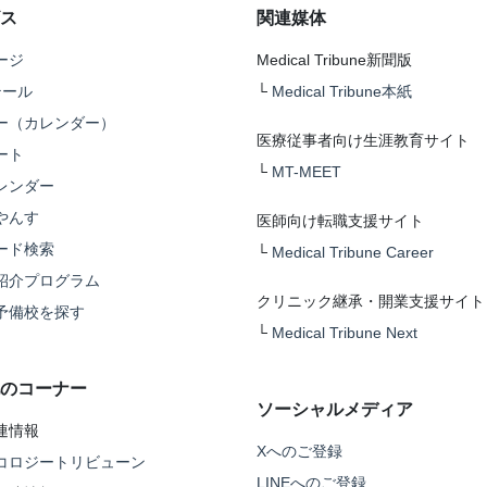
ス
関連媒体
ージ
Medical Tribune新聞版
テール
└
Medical Tribune本紙
ー（カレンダー）
医療従事者向け生涯教育サイト
ート
└
MT-MEET
レンダー
やんす
医師向け転職支援サイト
ード検索
└
Medical Tribune Career
紹介プログラム
クリニック継承・開業支援サイト
予備校を探す
└
Medical Tribune Next
のコーナー
ソーシャルメディア
連情報
Xへのご登録
コロジートリビューン
LINEへのご登録