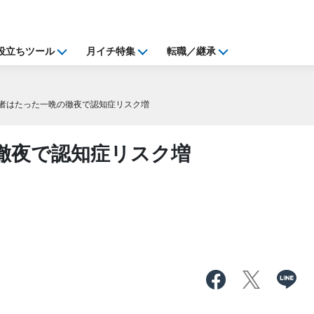
役立ちツール
月イチ特集
転職／継承
者はたった一晩の徹夜で認知症リスク増
徹夜で認知症リスク増