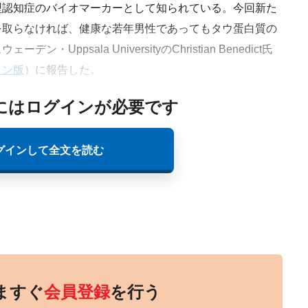
認知症のバイオマーカーとして知られている。今回新た
を取らなければ、健康な若年男性であってもタウ蛋白質の
ppsala UniversityのChristian Benedict氏
イン版
）に報告した。
にはログインが必要です
グインして全文を読む
ますぐ
会員登録
を行う