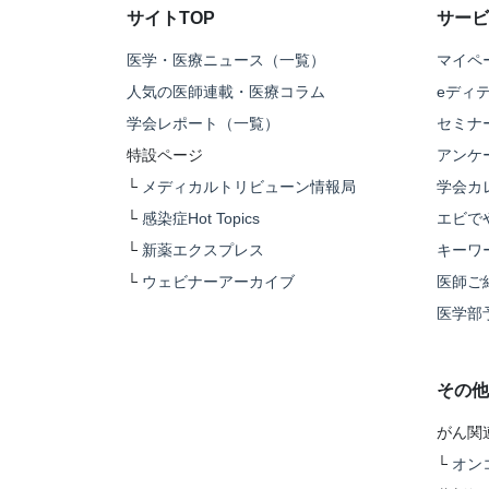
サイトTOP
サービ
医学・医療ニュース（一覧）
マイペ
人気の医師連載・医療コラム
eディ
学会レポート（一覧）
セミナ
特設ページ
アンケ
└
メディカルトリビューン情報局
学会カ
└
感染症Hot Topics
エビで
└
新薬エクスプレス
キーワ
└
ウェビナーアーカイブ
医師ご
医学部
その他
がん関
└
オン