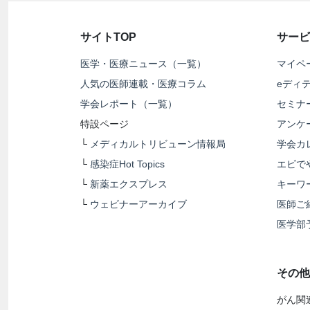
サイトTOP
サービ
医学・医療ニュース（一覧）
マイペ
人気の医師連載・医療コラム
eディ
学会レポート（一覧）
セミナ
特設ページ
アンケ
└
メディカルトリビューン情報局
学会カ
└
感染症Hot Topics
エビで
└
新薬エクスプレス
キーワ
└
ウェビナーアーカイブ
医師ご
医学部
その他
がん関