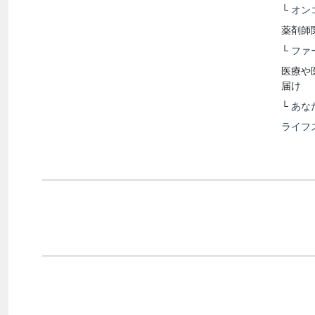
└
オン
薬剤師
└
ファ
医療や
届け
└
あな
ライフ