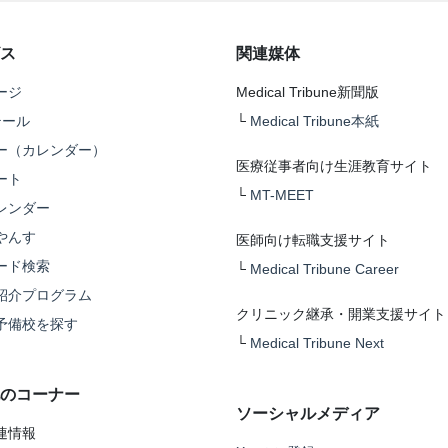
ス
関連媒体
ージ
Medical Tribune新聞版
テール
└
Medical Tribune本紙
ー（カレンダー）
医療従事者向け生涯教育サイト
ート
└
MT-MEET
レンダー
やんす
医師向け転職支援サイト
ード検索
└
Medical Tribune Career
紹介プログラム
クリニック継承・開業支援サイト
予備校を探す
└
Medical Tribune Next
のコーナー
ソーシャルメディア
連情報