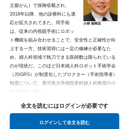
立腺がん）で保険収載され、
2018年以降、他の診療科にも適
応が拡大されてきた。同手術
は、従来の内視鏡手術にロボッ
ト機能を組み合わせることで、安全性と正確性が向
上する一方、技術習得には一定の修練が必要なた
め、婦人科領域で執刀できる医師数は限られている
のが現状だ。このほど日本婦人科ロボット手術学会
（JSGRS）が制度化したプロクター（手術指導者）
制度について、鹿児島大学病院産科婦人科教授の小
林裕明氏に聞いた。
全文を読むにはログインが必要です
ログインして全文を読む