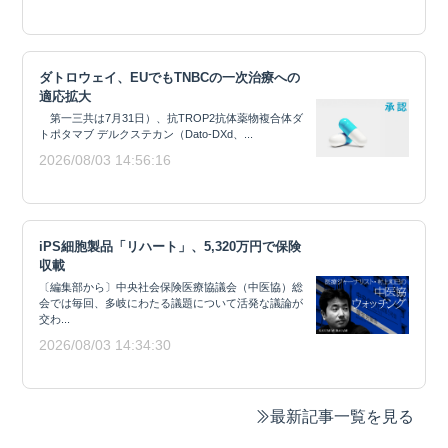
ダトロウェイ、EUでもTNBCの一次治療への
適応拡大
第一三共は7月31日）、抗TROP2抗体薬物複合体ダ
トポタマブ デルクステカン（Dato-DXd、...
2026/08/03 14:56:16
iPS細胞製品「リハート」、5,320万円で保険
収載
〔編集部から〕中央社会保険医療協議会（中医協）総
会では毎回、多岐にわたる議題について活発な議論が
交わ...
2026/08/03 14:34:30
最新記事一覧を見る