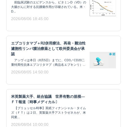
前臨床試験のエビデンスから、ビタミンD（VD）の
大腸がんに対する抗腫瘍作用が示唆されている。米・
D...
2026/08/06 18:45:00
エプコリタマブ＋R2併用療法、再発・難治性
濾胞性リンパ腫治療薬として欧州委員会が承
認
アッヴィは本日（8月5日）までに、CD3／CD20二
重特異性抗体エプコリタマブ（商品名エプキンリ）...
2026/08/05 14:50:00
米英製薬大手、統合協議 世界有数の規模―
ＦＴ報道〔時事メディカル〕
【ブリュッセル時事】英紙フィナンシャル・タイム
ズ（ＦＴ）は２日、英製薬大手アストラゼネカが、米
同業...
2026/08/04 10:00:00