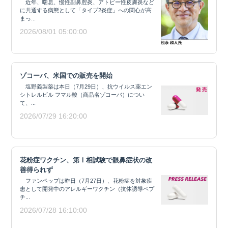
近年、喘息、慢性副鼻腔炎、アトピー性皮膚炎など
に共通する病態として「タイプ2炎症」への関心が高
まっ...
2026/08/01 05:00:00
ゾコーバ、米国での販売を開始
塩野義製薬は本日（7月29日）、抗ウイルス薬エン
シトレルビル フマル酸（商品名ゾコーバ）につい
て、...
2026/07/29 16:20:00
花粉症ワクチン、第Ⅰ相試験で眼鼻症状の改
善得られず
ファンペップは昨日（7月27日）、花粉症を対象疾
患として開発中のアレルギーワクチン（抗体誘導ペプ
チ...
2026/07/28 16:10:00