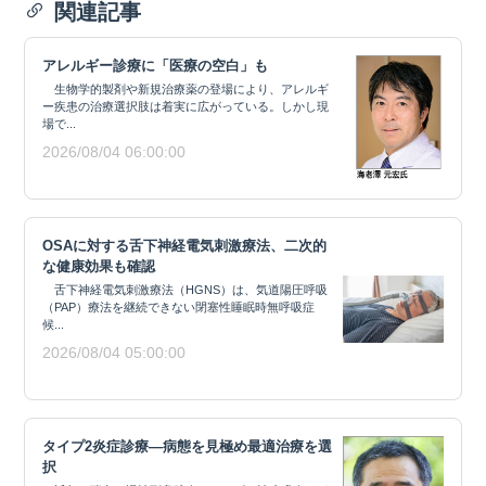
関連記事
アレルギー診療に「医療の空白」も
生物学的製剤や新規治療薬の登場により、アレルギ
ー疾患の治療選択肢は着実に広がっている。しかし現
場で...
2026/08/04 06:00:00
OSAに対する舌下神経電気刺激療法、二次的
な健康効果も確認
舌下神経電気刺激療法（HGNS）は、気道陽圧呼吸
（PAP）療法を継続できない閉塞性睡眠時無呼吸症
候...
2026/08/04 05:00:00
タイプ2炎症診療―病態を見極め最適治療を選
択