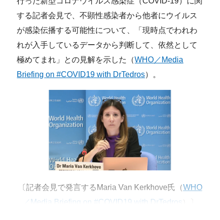
行った新型コロナウイルス感染症（COVID-19）に関
する記者会見で、不顕性感染者から他者にウイルス
が感染伝播する可能性について、「現時点でわれわ
れが入手しているデータから判断して、依然として
極めてまれ」との見解を示した（
WHO／Media
Briefing on #COVID19 with DrTedros
）。
〔記者会見で発言するMaria Van Kerkhove氏（
WHO
／Media Briefing on #COVID19 with DrTedros
）〕