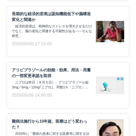
長期的な経済的逆境は認知機能低下や脳構造
変化と関連か
経済的逆境は、精神的なストレスを増大させるだけ
でなく、脳の老化と関連する可能性がある——そんな
研究...
2026/08/06 17:15:00
アリピプラゾールの効能・効果、用法・用量
の一部変更承認を取得
ニプロは昨日（８月５日）、アリピプラゾール錠
3mg／6mg／12mg｢ニプロ｣、同散1％「ニプロ」...
2026/08/06 14:00:00
難病法施行から10年超、医療はどう変わっ
た？
2015年に「難病の患者に対する医療等に関する法