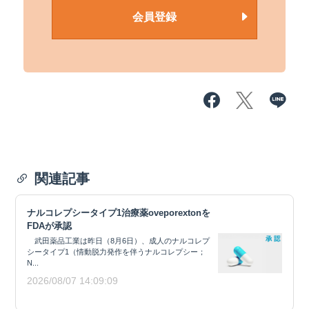
会員登録
関連記事
ナルコレプシータイプ1治療薬oveporextonを
FDAが承認
武田薬品工業は昨日（8月6日）、成人のナルコレプ
シータイプ1（情動脱力発作を伴うナルコレプシー；
N...
2026/08/07 14:09:09