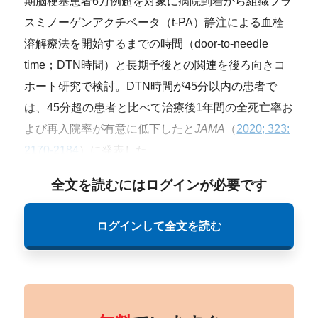
期脳梗塞患者6万例超を対象に病院到着から組織プラ
スミノーゲンアクチベータ（t-PA）静注による血栓
溶解療法を開始するまでの時間（door-to-needle
time；DTN時間）と長期予後との関連を後ろ向きコ
ホート研究で検討。DTN時間が45分以内の患者で
は、45分超の患者と比べて治療後1年間の全死亡率お
よび再入院率が有意に低下したと
JAMA
（
2020; 323:
2170-2184
）に発表した。
全文を読むにはログインが必要です
ログインして全文を読む