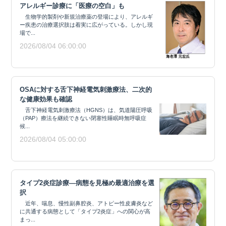
アレルギー診療に「医療の空白」も
生物学的製剤や新規治療薬の登場により、アレルギ
ー疾患の治療選択肢は着実に広がっている。しかし現
場で...
2026/08/04 06:00:00
OSAに対する舌下神経電気刺激療法、二次的
な健康効果も確認
舌下神経電気刺激療法（HGNS）は、気道陽圧呼吸
（PAP）療法を継続できない閉塞性睡眠時無呼吸症
候...
2026/08/04 05:00:00
タイプ2炎症診療―病態を見極め最適治療を選
択
近年、喘息、慢性副鼻腔炎、アトピー性皮膚炎など
に共通する病態として「タイプ2炎症」への関心が高
まっ...