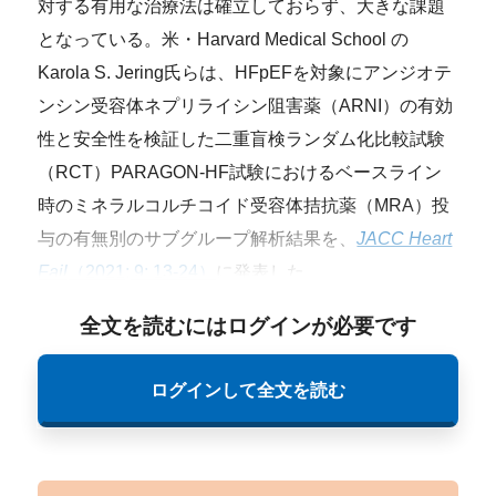
対する有用な治療法は確立しておらず、大きな課題
となっている。米・Harvard Medical School の
Karola S. Jering氏らは、HFpEFを対象にアンジオテ
ンシン受容体ネプリライシン阻害薬（ARNI）の有効
性と安全性を検証した二重盲検ランダム化比較試験
（RCT）PARAGON-HF試験におけるベースライン
時のミネラルコルチコイド受容体拮抗薬（MRA）投
与の有無別のサブグループ解析結果を、
JACC Heart
Fail
（2021; 9: 13-24）
に発表した。
全文を読むにはログインが必要です
ログインして全文を読む