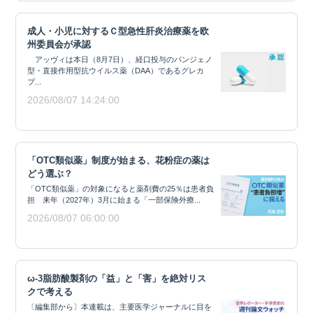
成人・小児に対するＣ型急性肝炎治療薬を欧
州委員会が承認
アッヴィは本日（8月7日）、経口投与のパンジェノ
型・直接作用型抗ウイルス薬（DAA）であるグレカ
プ...
2026/08/07 14:24:00
「OTC類似薬」制度が始まる、花粉症の薬は
どう選ぶ？
「OTC類似薬」の対象になると薬剤費の25％は患者負
担 来年（2027年）3月に始まる「一部保険外療...
2026/08/07 06:00:00
ω-3脂肪酸製剤の「益」と「害」を絶対リス
クで考える
〔編集部から〕本連載は、主要医学ジャーナルに目を