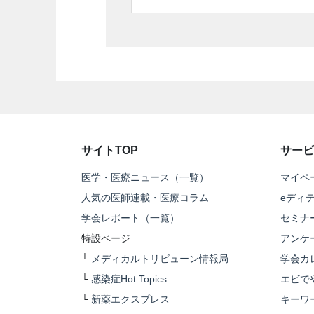
サイトTOP
サービ
医学・医療ニュース（一覧）
マイペ
人気の医師連載・医療コラム
eディ
学会レポート（一覧）
セミナ
特設ページ
アンケ
└
メディカルトリビューン情報局
学会カ
└
感染症Hot Topics
エビで
└
新薬エクスプレス
キーワ