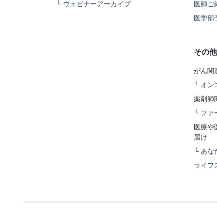
└
ウェビナーアーカイブ
医師ご
医学部
その他
がん関
└
オン
薬剤師
└
ファ
医療や
届け
└
あな
ライフ