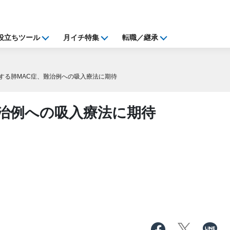
役立ちツール
月イチ特集
転職／継承
する肺MAC症、難治例への吸入療法に期待
難治例への吸入療法に期待