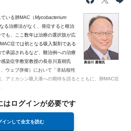
ている肺MAC（
Mycobacterium
手となる治療法がなく、発症すると根治
中でも、ここ数年は治療の選択肢が広
肺MAC症では初となる吸入製剤である
内で承認されるなど、難治例への治療
学感染症学教室教授の長谷川直樹氏
1日、ウェブ併催）において「非結核性
。アミカシン吸入液への期待を語るとともに、肺MAC症
た。
にはログインが必要です
グインして全文を読む