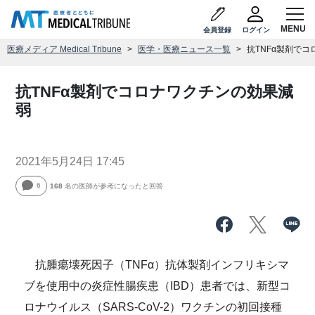
会員登録
ログイン
医療メディア Medical Tribune
医学・医療ニュース一覧
抗TNFα製剤で
抗TNFα製剤でコロナワクチンの効果減
弱
2021年5月24日 17:45
6
168
名の医師が参考になったと回答
抗腫瘍壊死因子（TNFα）抗体製剤インフリキシマ
ブを使用中の炎症性腸疾患（IBD）患者では、新型コ
ロナウイルス（SARS-CoV-2）ワクチンの初回接種