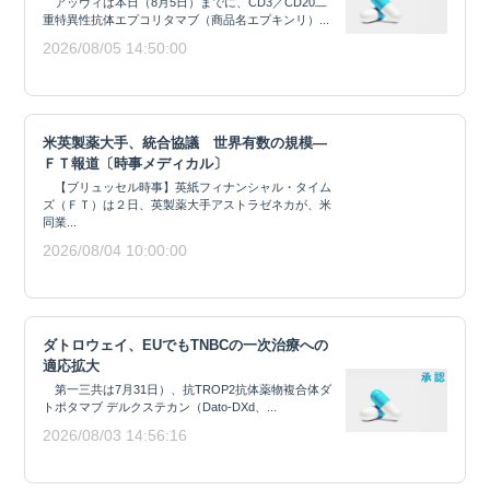
アッヴィは本日（8月5日）までに、CD3／CD20二
重特異性抗体エプコリタマブ（商品名エプキンリ）...
2026/08/05 14:50:00
米英製薬大手、統合協議 世界有数の規模―
ＦＴ報道〔時事メディカル〕
【ブリュッセル時事】英紙フィナンシャル・タイム
ズ（ＦＴ）は２日、英製薬大手アストラゼネカが、米
同業...
2026/08/04 10:00:00
ダトロウェイ、EUでもTNBCの一次治療への
適応拡大
第一三共は7月31日）、抗TROP2抗体薬物複合体ダ
トポタマブ デルクステカン（Dato-DXd、...
2026/08/03 14:56:16