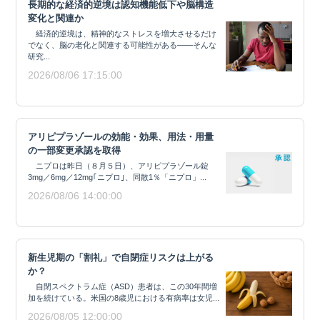
長期的な経済的逆境は認知機能低下や脳構造
変化と関連か
経済的逆境は、精神的なストレスを増大させるだけ
でなく、脳の老化と関連する可能性がある——そんな
研究...
2026/08/06 17:15:00
アリピプラゾールの効能・効果、用法・用量
の一部変更承認を取得
ニプロは昨日（８月５日）、アリピプラゾール錠
3mg／6mg／12mg｢ニプロ｣、同散1％「ニプロ」...
2026/08/06 14:00:00
新生児期の「割礼」で自閉症リスクは上がる
か？
自閉スペクトラム症（ASD）患者は、この30年間増
加を続けている。米国の8歳児における有病率は女児...
2026/08/05 12:00:00