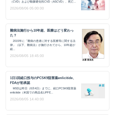
（CVD）および動脈硬化性CVD（ASCVD）、死亡...
2026/08/06 05:00:00
難病法施行から10年超、医療はどう変わっ
た？
2015年に「難病の患者に対する医療等に関する法
律」（以下、難病法）が施行されてから、10年超が
経...
2026/08/05 18:45:00
1日1回経口投与のPCSK9阻害薬enlicitide、
FDAが初承認
MSDは昨日（8月4日）までに、経口PCSK9阻害薬
enlicitide（米国での商品名LIPFE...
2026/08/05 14:40:00