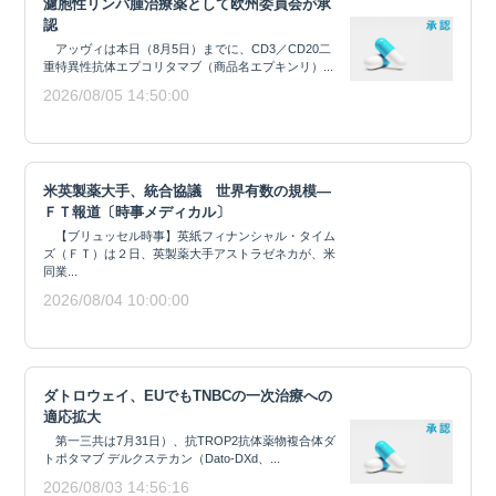
濾胞性リンパ腫治療薬として欧州委員会が承
認
アッヴィは本日（8月5日）までに、CD3／CD20二
重特異性抗体エプコリタマブ（商品名エプキンリ）...
2026/08/05 14:50:00
米英製薬大手、統合協議 世界有数の規模―
ＦＴ報道〔時事メディカル〕
【ブリュッセル時事】英紙フィナンシャル・タイム
ズ（ＦＴ）は２日、英製薬大手アストラゼネカが、米
同業...
2026/08/04 10:00:00
ダトロウェイ、EUでもTNBCの一次治療への
適応拡大
第一三共は7月31日）、抗TROP2抗体薬物複合体ダ
トポタマブ デルクステカン（Dato-DXd、...
2026/08/03 14:56:16