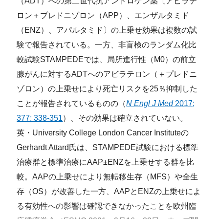
（ADT）への第二世代抗アンドロゲン薬〔アビラテ
ロン＋プレドニゾロン（APP）、エンザルタミド
（ENZ）、アパルタミド〕の上乗せ効果は複数の試
験で報告されている。一方、非盲検のランダム化比
較試験STAMPEDEでは、局所進行性（M0）の前立
腺がんに対するADTへのアビラテロン（＋プレドニ
ゾロン）の上乗せにより死亡リスクを25％抑制した
ことが報告されているものの（
N Engl J Med
2017;
377: 338-351
）、その効果は確立されていない。
英・University College London Cancer Instituteの
Gerhardt Attard氏は、STAMPEDE試験における標準
治療群と標準治療にAAP±ENZを上乗せする群を比
較。AAPの上乗せにより無転移生存（MFS）や全生
存（OS）が改善した一方、AAPとENZの上乗せによ
る有効性への影響は確認できなかったことを欧州臨