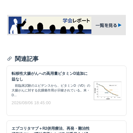
関連記事
転移性大腸がんへの高用量ビタミンD追加に
益なし
前臨床試験のエビデンスから、ビタミンD（VD）の
大腸がんに対する抗腫瘍作用が示唆されている。米・
D...
2026/08/06 18:45:00
エプコリタマブ＋R2併用療法、再発・難治性