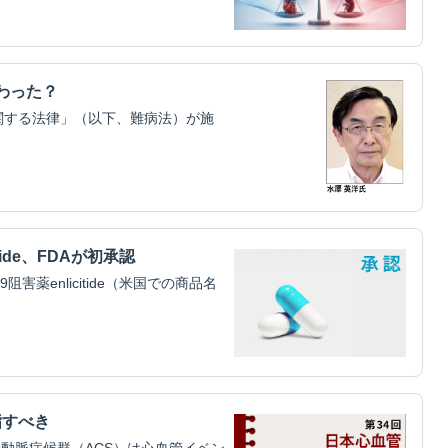
わった？
関する法律」（以下、難病法）が施
tide、FDAが初承認
害薬enlicitide（米国での商品名
指すべき
動脈症候群（ACS）は心血管イベン