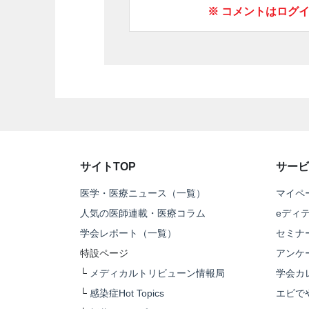
※ コメントはログ
サイトTOP
サービ
医学・医療ニュース（一覧）
マイペ
人気の医師連載・医療コラム
eディ
学会レポート（一覧）
セミナ
特設ページ
アンケ
└
メディカルトリビューン情報局
学会カ
└
感染症Hot Topics
エビで