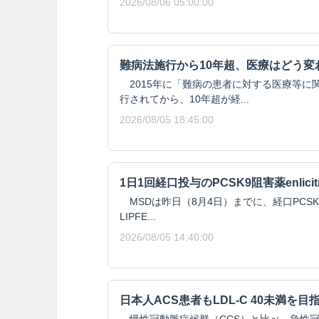
2026/08/06 05:00:00
難病法施行から10年超、医療はどう変
2015年に「難病の患者に対する医療等に
行されてから、10年超が経...
2026/08/05 18:45:00
1日1回経口投与のPCSK9阻害薬enlici
MSDは昨日（8月4日）までに、経口PCSK9阻
LIPFE...
2026/08/05 14:40:00
日本人ACS患者もLDL-C 40未満を目
慢性冠動脈症候群（CCS）と比べ、急性冠