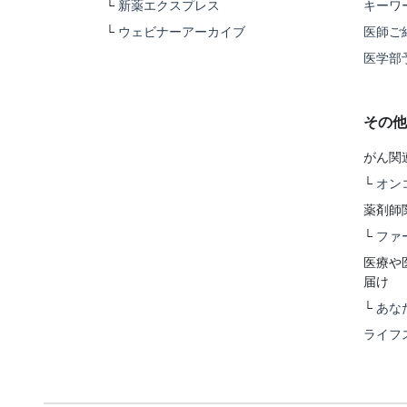
└
新薬エクスプレス
キーワ
└
ウェビナーアーカイブ
医師ご
医学部
その他
がん関
└
オン
薬剤師
└
ファ
医療や
届け
└
あな
ライフ