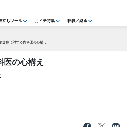
役立ちツール
月イチ特集
転職／継承
病診療に対する内科医の心構え
科医の心構え
要