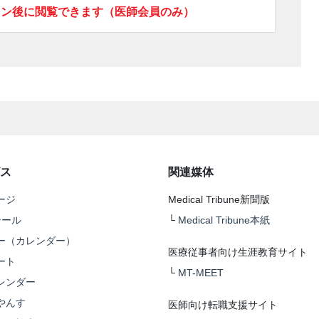
イン後に閲覧できます（医師会員のみ）
ス
関連媒体
ージ
Medical Tribune新聞版
テール
└
Medical Tribune本紙
ー（カレンダー）
医療従事者向け生涯教育サイト
ート
└
MT-MEET
レンダー
やんす
医師向け転職支援サイト