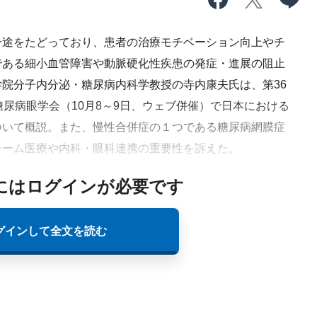
途をたどっており、患者の治療モチベーション向上やチ
である細小血管障害や動脈硬化性疾患の発症・進展の阻止
院分子内分泌・糖尿病内科学教授の寺内康夫氏は、第36
糖尿病眼学会（10月8～9日、ウェブ併催）で日本における
ついて概説。また、慢性合併症の１つである糖尿病網膜症
チーム医療や内科・眼科連携の重要性を訴えた。
にはログインが必要です
グインして全文を読む