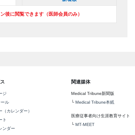
イン後に閲覧できます（医師会員のみ）
ス
関連媒体
ージ
Medical Tribune新聞版
テール
└
Medical Tribune本紙
ー（カレンダー）
医療従事者向け生涯教育サイト
ート
└
MT-MEET
レンダー