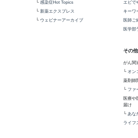
└
感染症Hot Topics
エビで
└
新薬エクスプレス
キーワ
└
ウェビナーアーカイブ
医師ご
医学部
その他
がん関
└
オン
薬剤師
└
ファ
医療や
届け
└
あな
ライフ