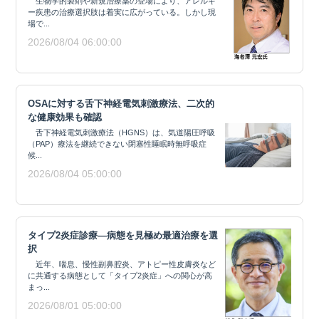
生物学的製剤や新規治療薬の登場により、アレルギ
ー疾患の治療選択肢は着実に広がっている。しかし現
場で...
2026/08/04 06:00:00
OSAに対する舌下神経電気刺激療法、二次的
な健康効果も確認
舌下神経電気刺激療法（HGNS）は、気道陽圧呼吸
（PAP）療法を継続できない閉塞性睡眠時無呼吸症
候...
2026/08/04 05:00:00
タイプ2炎症診療―病態を見極め最適治療を選
択
近年、喘息、慢性副鼻腔炎、アトピー性皮膚炎など
に共通する病態として「タイプ2炎症」への関心が高
まっ...
2026/08/01 05:00:00