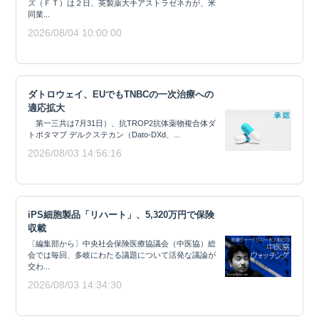
ズ（ＦＴ）は２日、英製薬大手アストラゼネカが、米
同業...
2026/08/04 10:00:00
ダトロウェイ、EUでもTNBCの一次治療への
適応拡大
第一三共は7月31日）、抗TROP2抗体薬物複合体ダ
トポタマブ デルクステカン（Dato-DXd、...
2026/08/03 14:56:16
iPS細胞製品「リハート」、5,320万円で保険
収載
〔編集部から〕中央社会保険医療協議会（中医協）総
会では毎回、多岐にわたる議題について活発な議論が
交わ...
2026/08/03 14:34:30