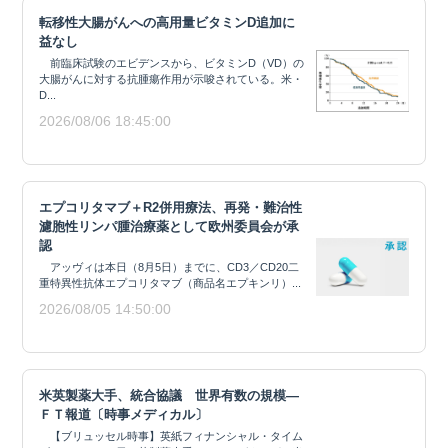
転移性大腸がんへの高用量ビタミンD追加に
益なし
前臨床試験のエビデンスから、ビタミンD（VD）の
大腸がんに対する抗腫瘍作用が示唆されている。米・
D...
2026/08/06 18:45:00
エプコリタマブ＋R2併用療法、再発・難治性
濾胞性リンパ腫治療薬として欧州委員会が承
認
アッヴィは本日（8月5日）までに、CD3／CD20二
重特異性抗体エプコリタマブ（商品名エプキンリ）...
2026/08/05 14:50:00
米英製薬大手、統合協議 世界有数の規模―
ＦＴ報道〔時事メディカル〕
【ブリュッセル時事】英紙フィナンシャル・タイム