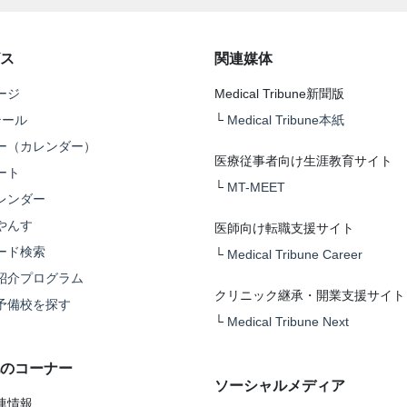
ス
関連媒体
ージ
Medical Tribune新聞版
テール
└
Medical Tribune本紙
ー（カレンダー）
医療従事者向け生涯教育サイト
ート
└
MT-MEET
レンダー
やんす
医師向け転職支援サイト
ード検索
└
Medical Tribune Career
紹介プログラム
クリニック継承・開業支援サイト
予備校を探す
└
Medical Tribune Next
のコーナー
ソーシャルメディア
連情報