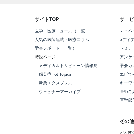
サイトTOP
サービ
医学・医療ニュース（一覧）
マイペ
人気の医師連載・医療コラム
eディ
学会レポート（一覧）
セミナ
特設ページ
アンケ
└
メディカルトリビューン情報局
学会カ
└
感染症Hot Topics
エビで
└
新薬エクスプレス
キーワ
└
ウェビナーアーカイブ
医師ご
医学部
その他
がん関