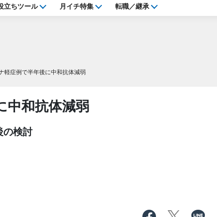
役立ちツール
月イチ特集
転職／継承
ナ軽症例で半年後に中和抗体減弱
に中和抗体減弱
後の検討