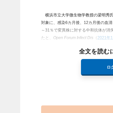
横浜市立大学微生物学教授の梁明秀氏らは
対象に、感染6カ月後、12カ月後の血
～31％で変異株に対する中和抗体が消
たと、
Open Forum Infect Dis
（
2021
全文を読む
ロ