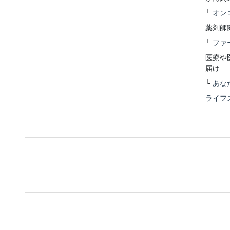
└
オン
薬剤師
└
ファ
医療や
届け
└
あな
ライフ