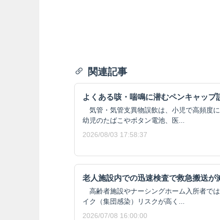
関連記事
よくある咳・喘鳴に潜むペンキャップ
気管・気管支異物誤飲は、小児で高頻度に
幼児のたばこやボタン電池、医...
2026/08/03 17:58:37
老人施設内での迅速検査で救急搬送が
高齢者施設やナーシングホーム入所者では
イク（集団感染）リスクが高く...
2026/07/08 16:00:00