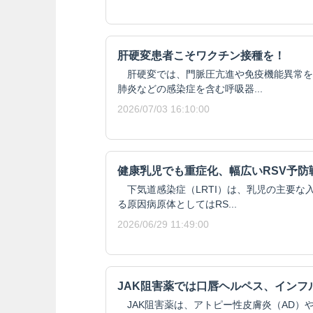
肝硬変患者こそワクチン接種を！
肝硬変では、門脈圧亢進や免疫機能異常を
肺炎などの感染症を含む呼吸器...
2026/07/03 16:10:00
健康乳児でも重症化、幅広いRSV予防
下気道感染症（LRTI）は、乳児の主要な
る原因病原体としてはRS...
2026/06/29 11:49:00
JAK阻害薬では口唇ヘルペス、インフ
JAK阻害薬は、アトピー性皮膚炎（AD）