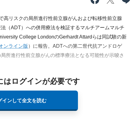
施で高リスクの局所進行性前立腺がんおよび転移性前立腺
法（ADT）への併用療法を検証するマルチアームマルチ
y College LondonのGerhardt Attardらは同試験の新
3日オンライン版
）に報告。ADTへの第二世代抗アンドロゲ
の局所進行性前立腺がんの標準療法となる可能性が示唆さ
にはログインが必要です
グインして全文を読む