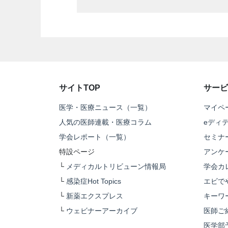
サイトTOP
サービ
医学・医療ニュース（一覧）
マイペ
人気の医師連載・医療コラム
eディ
学会レポート（一覧）
セミナ
特設ページ
アンケ
└
メディカルトリビューン情報局
学会カ
└
感染症Hot Topics
エビで
└
新薬エクスプレス
キーワ
└
ウェビナーアーカイブ
医師ご
医学部