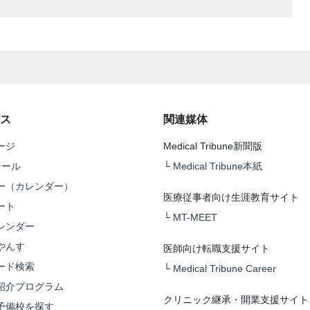
ス
関連媒体
ージ
Medical Tribune新聞版
テール
└
Medical Tribune本紙
ー（カレンダー）
医療従事者向け生涯教育サイト
ート
└
MT-MEET
レンダー
やんす
医師向け転職支援サイト
ード検索
└
Medical Tribune Career
紹介プログラム
クリニック継承・開業支援サイト
予備校を探す