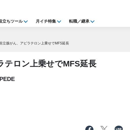
役立ちツール
月イチ特集
転職／継承
前立腺がん、アビラテロン上乗せでMFS延長
ラテロン上乗せでMFS延長
EDE