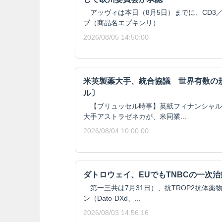
アッヴィは本日（8月5日）までに、CD3／
ブ（商品名エプキンリ）...
2026/08/05 14:50:00
米英製薬大手、統合協議 世界有数の
ル〕
【ブリュッセル時事】英紙フィナンシャル
大手アストラゼネカが、米同業...
2026/08/04 10:00:00
ダトロウェイ、EUでもTNBCの一次
第一三共は7月31日）、抗TROP2抗体薬
ン（Dato-DXd、...
2026/08/03 14:56:16