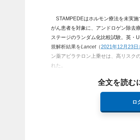
STAMPEDEはホルモン療法を未実
がん患者を対象に、アンドロゲン除去療
ステージのランダム化比較試験。英・Universit
規解析結果を
Lancet
（
2021年12月2
ン薬アビラテロン上乗せは、高リスク
れた。
全文を読む
ロ