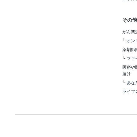
その他
がん関
└
オン
薬剤師
└
ファ
医療や
届け
└
あな
ライフ