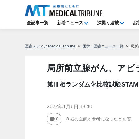
全記事一覧
新着ニュース
深掘り連載
お
医療メディア Medical Tribune
医学・医療ニュース一覧
局所
局所前立腺がん、アビ
第Ⅲ相ランダム化比較試験STAMP
2022年1月6日 18:40
0
8
名の医師が参考になったと回答