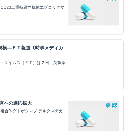
CD20二重特異性抗体エプコリタマ
規模―ＦＴ報道〔時事メディカ
・タイムズ（ＦＴ）は２日、英製薬
治療への適応拡大
物複合体ダトポタマブ デルクステカ