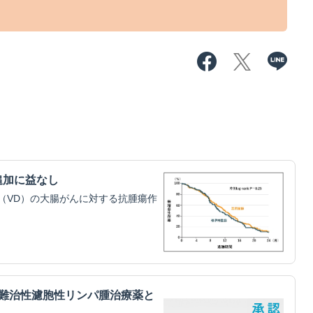
追加に益なし
（VD）の大腸がんに対する抗腫瘍作
・難治性濾胞性リンパ腫治療薬と