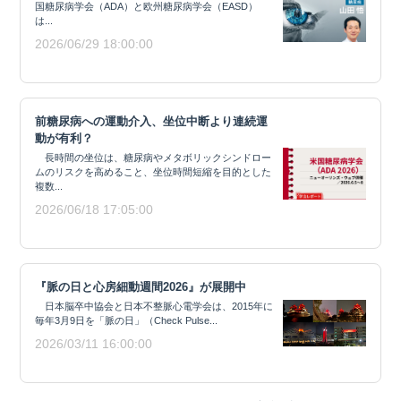
国糖尿病学会（ADA）と欧州糖尿病学会（EASD）
は...
2026/06/29 18:00:00
前糖尿病への運動介入、坐位中断より連続運
動が有利？
長時間の坐位は、糖尿病やメタボリックシンドロー
ムのリスクを高めること、坐位時間短縮を目的とした
複数...
2026/06/18 17:05:00
『脈の日と心房細動週間2026』が展開中
日本脳卒中協会と日本不整脈心電学会は、2015年に
毎年3月9日を「脈の日」（Check Pulse...
2026/03/11 16:00:00