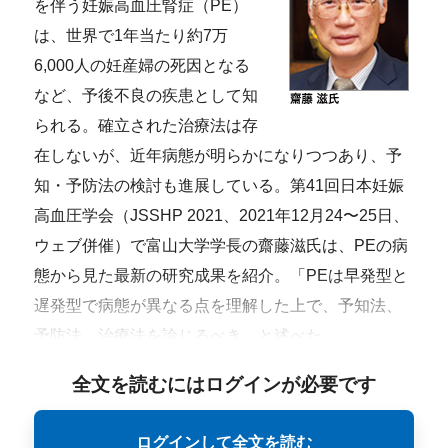
を伴う妊娠高血圧腎症（PE）
は、世界で1年当たり約7万
6,000人の妊産婦の死因となる
など、予後不良の疾患として知
られる。確立された治療法は存
在しないが、近年病態が明らかになりつつあり、予
知・予防法の検討も進展している。第41回日本妊娠
高血圧学会（JSSHP 2021、2021年12月24〜25日、
ウェブ併催）で富山大学学長の齋藤滋氏は、PEの病
態から見た最新の研究成果を紹介。「PEは早発型と
遅発型で病態が異なる点を理解した上で、予知法、
予防法、治療法を論じるべき」と述べた。
全文を読むにはログインが必要です
ログインして全文を読む