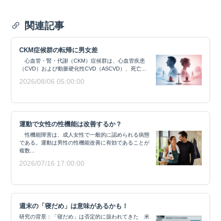
関連記事
CKM症候群の転帰に男女差
心血管・腎・代謝（CKM）症候群は、心血管疾患
（CVD）および動脈硬化性CVD（ASCVD）、死亡...
2026/08/06 05:00:00
運動で女性の性機能は改善するか？
性機能障害は、成人女性で一般的に認められる病態
である。運動は男性の性機能改善に有効であることが
複数...
2026/07/16 17:00:00
週末の「寝だめ」は意味があるかも！
研究の背景：「寝だめ」は否定的に扱われてきた 米