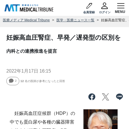
会員登録
ログイン
医療メディア Medical Tribune
医学・医療ニュース一覧
妊娠高血圧腎症、
妊娠高血圧腎症、早発／遅発型の区別を
内科との連携推進を提言
2022年1月17日 16:15
2
12
名の医師が参考になったと回答
妊娠高血圧症候群（HDP）の
中でも蛋白尿や各種の臓器障害