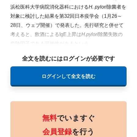
浜松医科大学病院消化器科における
H. pylori
除菌者を
対象に検討した結果を第32回日本疫学会（1月26～
28日、ウェブ開催）で発表した。先行研究と併せて
考えると、飲酒によるIgE上昇は
H.pylori
除菌失敗の
危険因子である可能性があるという。
全文を読むにはログインが必要です
ログインして全文を読む
無料
でいますぐ
会員登録
を行う