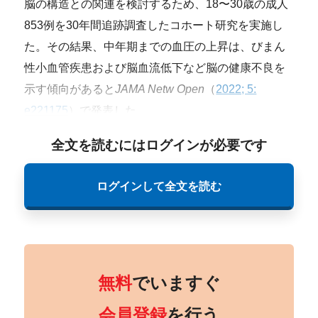
脳の構造との関連を検討するため、18〜30歳の成人
853例を30年間追跡調査したコホート研究を実施し
た。その結果、中年期までの血圧の上昇は、びまん
性小血管疾患および脳血流低下など脳の健康不良を
示す傾向があると
JAMA Netw Open
（
2022; 5:
e221175
）で発表した。
全文を読むにはログインが必要です
ログインして全文を読む
無料
でいますぐ
会員登録
を行う