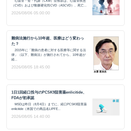
心血管・腎・代謝（CKM）症候群は、心血管疾患
（CVD）および動脈硬化性CVD（ASCVD）、死亡...
2026/08/06 05:00:00
難病法施行から10年超、医療はどう変わっ
た？
2015年に「難病の患者に対する医療等に関する法
律」（以下、難病法）が施行されてから、10年超が
経...
2026/08/05 18:45:00
1日1回経口投与のPCSK9阻害薬enlicitide、
FDAが初承認
MSDは昨日（8月4日）までに、経口PCSK9阻害薬
enlicitide（米国での商品名LIPFE...
2026/08/05 14:40:00