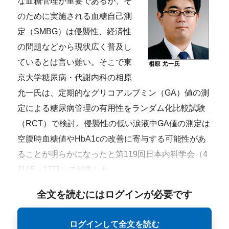
な血糖管理が重要であるが、そ
のために実施される血糖自己測
定（SMBG）は侵襲性、経済性
の問題などから現状広く普及し
ているとは言い難い。そこで東
京大学糖尿病・代謝内科の相原
允一氏は、定期的なグリコアルブミン（GA）値の測
定による糖尿病管理の有用性をランダム化比較試験
（RCT）で検討。侵襲性の低い涙液中GA値の測定は
空腹時血糖値やHbA1cの改善に寄与する可能性があ
ることが明らかになったと第119回日本内科学会（4
月15～17日）で報告した。
全文を読むにはログインが必要です
ログインして全文を読む