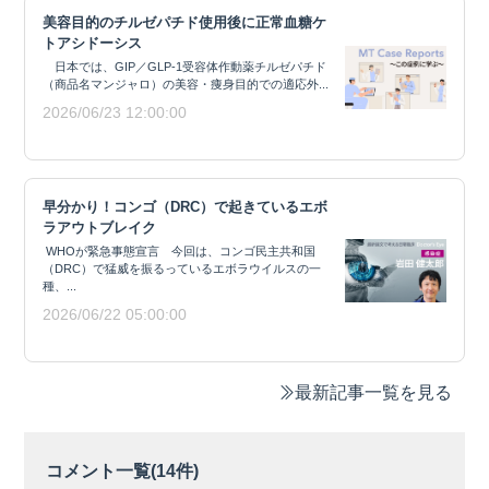
美容目的のチルゼパチド使用後に正常血糖ケ
トアシドーシス
日本では、GIP／GLP-1受容体作動薬チルゼパチド
（商品名マンジャロ）の美容・痩身目的での適応外...
2026/06/23 12:00:00
早分かり！コンゴ（DRC）で起きているエボ
ラアウトブレイク
WHOが緊急事態宣言 今回は、コンゴ民主共和国
（DRC）で猛威を振るっているエボラウイルスの一
種、...
2026/06/22 05:00:00
最新記事一覧を見る
コメント一覧(
14
件)