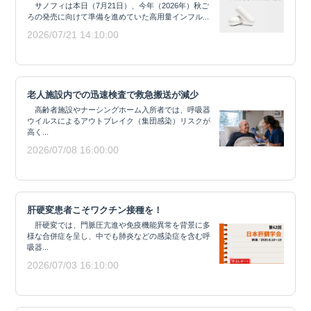
サノフィは本日（7月21日）、今年（2026年）秋ご
ろの発売に向けて準備を進めていた高用量インフル...
2026/07/21 14:10:00
老人施設内での迅速検査で救急搬送が減少
高齢者施設やナーシングホーム入所者では、呼吸器
ウイルスによるアウトブレイク（集団感染）リスクが
高く...
2026/07/08 16:00:00
肝硬変患者こそワクチン接種を！
肝硬変では、門脈圧亢進や免疫機能異常を背景に多
様な合併症を呈し、中でも肺炎などの感染症を含む呼
吸器...
2026/07/03 16:10:00