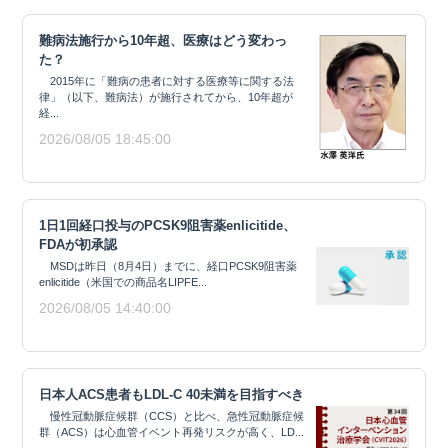
難病法施行から10年超、医療はどう変わっ
た？
2015年に「難病の患者に対する医療等に関する法
律」（以下、難病法）が施行されてから、10年超が
経...
2026/08/05 18:45:00
1日1回経口投与のPCSK9阻害薬enlicitide、
FDAが初承認
MSDは昨日（8月4日）までに、経口PCSK9阻害薬
enlicitide（米国での商品名LIPFE...
2026/08/05 14:40:00
日本人ACS患者もLDL-C 40未満を目指すべき
慢性冠動脈症候群（CCS）と比べ、急性冠動脈症候
群（ACS）は心血管イベント再発リスクが高く、LD...