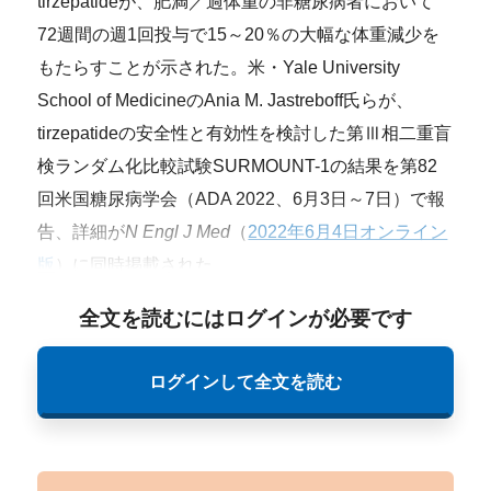
tirzepatideが、肥満／過体重の非糖尿病者において
72週間の週1回投与で15～20％の大幅な体重減少を
もたらすことが示された。米・Yale University
School of MedicineのAnia M. Jastreboff氏らが、
tirzepatideの安全性と有効性を検討した第Ⅲ相二重盲
検ランダム化比較試験SURMOUNT-1の結果を第82
回米国糖尿病学会（ADA 2022、6月3日～7日）で報
告、詳細が
N Engl J Med
（
2022年6月4日オンライン
版
）に同時掲載された。
全文を読むにはログインが必要です
ログインして全文を読む