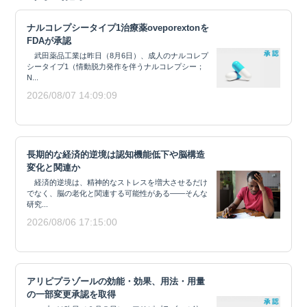
ナルコレプシータイプ1治療薬oveporextonを
FDAが承認
武田薬品工業は昨日（8月6日）、成人のナルコレプ
シータイプ1（情動脱力発作を伴うナルコレプシー；
N...
2026/08/07 14:09:09
長期的な経済的逆境は認知機能低下や脳構造
変化と関連か
経済的逆境は、精神的なストレスを増大させるだけ
でなく、脳の老化と関連する可能性がある——そんな
研究...
2026/08/06 17:15:00
アリピプラゾールの効能・効果、用法・用量
の一部変更承認を取得