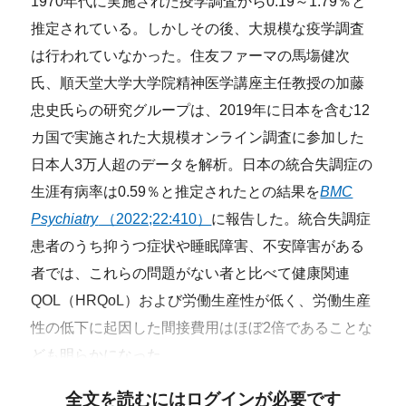
1970年代に実施された疫学調査から0.19～1.79％と
推定されている。しかしその後、大規模な疫学調査
は行われていなかった。住友ファーマの馬塲健次
氏、順天堂大学大学院精神医学講座主任教授の加藤
忠史氏らの研究グループは、2019年に日本を含む12
カ国で実施された大規模オンライン調査に参加した
日本人3万人超のデータを解析。日本の統合失調症の
生涯有病率は0.59％と推定されたとの結果を
BMC
Psychiatry
（2022;22:410）
に報告した。統合失調症
患者のうち抑うつ症状や睡眠障害、不安障害がある
者では、これらの問題がない者と比べて健康関連
QOL（HRQoL）および労働生産性が低く、労働生産
性の低下に起因した間接費用はほぼ2倍であることな
ども明らかになった。
全文を読むにはログインが必要です