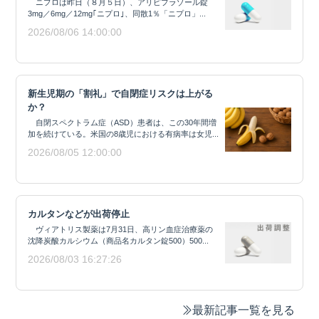
ニプロは昨日（８月５日）、アリピプラゾール錠
3mg／6mg／12mg｢ニプロ｣、同散1％「ニプロ」...
2026/08/06 14:00:00
新生児期の「割礼」で自閉症リスクは上がる
か？
自閉スペクトラム症（ASD）患者は、この30年間増
加を続けている。米国の8歳児における有病率は女児...
2026/08/05 12:00:00
カルタンなどが出荷停止
ヴィアトリス製薬は7月31日、高リン血症治療薬の
沈降炭酸カルシウム（商品名カルタン錠500）500...
2026/08/03 16:27:26
最新記事一覧を見る